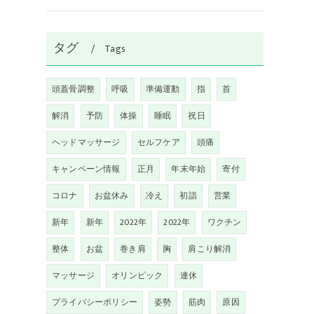
タグ
Tags
頭蓋骨調整
呼吸
準備運動
指
首
解消
予防
体操
睡眠
祝日
ヘッドマッサージ
セルフケア
頭痛
キャンペーン情報
正月
年末年始
寄付
コロナ
お盆休み
冷え
初詣
営業
新年
新年
2022年
2022年
ワクチン
整体
お盆
巻き肩
胸
肩こり解消
マッサージ
オリンピック
連休
プライバシーポリシー
姿勢
筋肉
原因