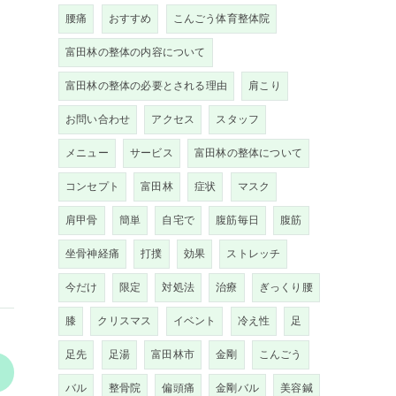
腰痛
おすすめ
こんごう体育整体院
富田林の整体の内容について
富田林の整体の必要とされる理由
肩こり
お問い合わせ
アクセス
スタッフ
メニュー
サービス
富田林の整体について
コンセプト
富田林
症状
マスク
肩甲骨
簡単
自宅で
腹筋毎日
腹筋
坐骨神経痛
打撲
効果
ストレッチ
今だけ
限定
対処法
治療
ぎっくり腰
膝
クリスマス
イベント
冷え性
足
足先
足湯
富田林市
金剛
こんごう
>
バル
整骨院
偏頭痛
金剛バル
美容鍼