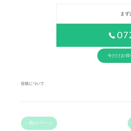
まず
07
今だけお得
症状について
< 前のページ