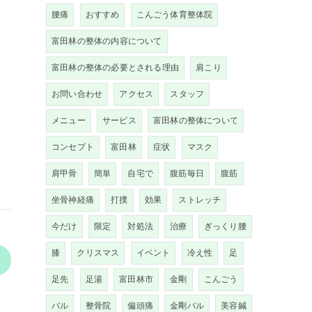
腰痛
おすすめ
こんごう体育整体院
富田林の整体の内容について
富田林の整体の必要とされる理由
肩こり
お問い合わせ
アクセス
スタッフ
メニュー
サービス
富田林の整体について
コンセプト
富田林
症状
マスク
肩甲骨
簡単
自宅で
腹筋毎日
腹筋
坐骨神経痛
打撲
効果
ストレッチ
今だけ
限定
対処法
治療
ぎっくり腰
膝
クリスマス
イベント
冷え性
足
>
足先
足湯
富田林市
金剛
こんごう
バル
整骨院
偏頭痛
金剛バル
美容鍼